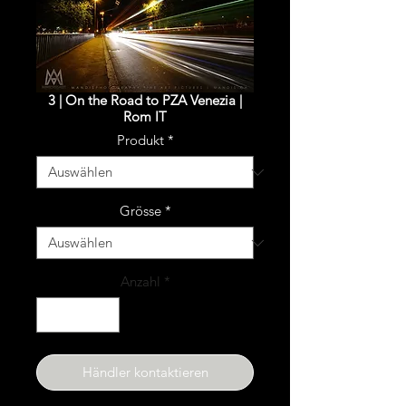
3 | On the Road to PZA Venezia |
Rom IT
Produkt
*
Grösse
*
Anzahl
*
Händler kontaktieren