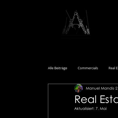
Alle Beiträge
Commercials
Real E
Manuel Mandis
2
Documentary
Events
Int
Real Esta
Aktualisiert:
7. Mai