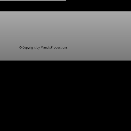
ront villa
© Copyright by MandisProductions