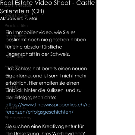
Real Estate Video Shoot - Castle
Commercials
Salenstein (CH)
Real Estate
Aktualisiert:
7. Mai
Productfilm
Ein Immobilienvideo, wie Sie es 
Imagefilms
bestimmt noch nie gesehen haben 
Travel
für eine absolut fürstliche 
Liegenschaft in der Schweiz.
Industrial
Shortfilm
Das Schloss hat bereits einen neuen 
Eigentümer und ist somit nicht mehr 
Documentary
erhältlich. Hier erhalten sie einen 
Events
Einblick hinter die Kulissen  und zu 
der Erfolgsgeschichte:
Interviews
https://www.fineswissproperties.ch/re
Workshops
ferenzen/erfolgsgeschichten/
Photography
Sie suchen eine Kreativagentur für 
Music
die Umsetzung Ihres Werbevideos?