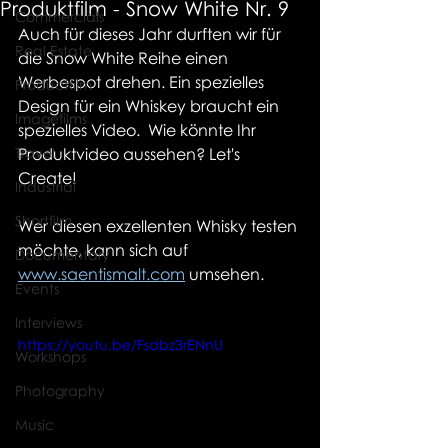
Produktfilm - Snow White Nr. 9
Commercials
Auch für dieses Jahr durften wir für 
Real Estate
die Snow White Reihe einen 
Werbespot drehen. Ein spezielles 
Productfilm
Design für ein Whiskey braucht ein 
Imagefilms
spezielles Video.  Wie könnte Ihr 
Travel
Produktvideo aussehen? Let's 
Create!
Industrial
Shortfilm
Wer diesen exzellenten Whisky testen 
möchte, kann sich auf  
Documentary
www.saentismalt.com
 umsehen.
Events
Interviews
https://youtu.be/Fsdbz3rENnU
Workshops
Photography
Music