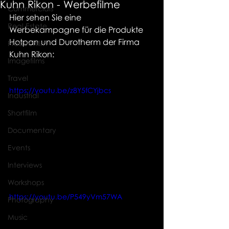
Kuhn Rikon - Werbefilme
Commercials
Hier sehen Sie eine 
Real Estate
Werbekampagne für die Produkte 
Hotpan und Durotherm der Firma 
Productfilm
Kuhn Rikon:
Imagefilms
Travel
https://youtu.be/z8Y5fCYjbcs
Industrial
Shortfilm
Documentary
Events
Interviews
Workshops
https://youtu.be/P549yVm57WA
Photography
Music