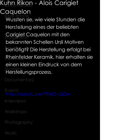
Kuhn Rikon - Alois Carigiet
Commercials
Caquelon
Real Estate
Wussten sie, wie viele Stunden die 
Productfilm
Herstellung eines der beliebten 
Carigiet Caquelon mit den 
Imagefilms
bekannten Schellen Ursli Motiven 
Travel
benötigt? Die Herstellung erfolgt bei 
Rheinfelder Keramik, hier erhalten sie 
Industrial
einen kleinen Eindruck von dem 
Shortfilm
Herstellungsprozess. 
Documentary
Events
https://youtu.be/Ff94zD_lQQw
Interviews
Workshops
Photography
Music