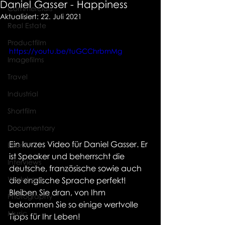
Daniel Gasser - Happiness
Commercials
Aktualisiert:
22. Juli 2021
Real Estate
Productfilm
https://youtu.be/tuGCChrbmMg
Imagefilms
Travel
Industrial
Shortfilm
Documentary
Ein kurzes Video für Daniel Gasser. Er 
Events
ist Speaker und beherrscht die 
Interviews
deutsche, französische sowie auch 
Workshops
die englische Sprache perfekt! 
Bleiben Sie dran, von Ihm 
Photography
bekommen Sie so einige wertvolle 
Music
Tipps für Ihr Leben! 