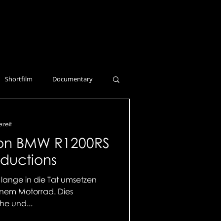
Shortfilm
Documentary
ezeit
on BMW R1200RS
ductions
n lange in die Tat umsetzen
inem Motorrad. Dies
he und...