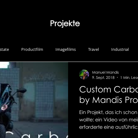
Projekte
state
Productfilm
Imagefilms
Travel
Industrial
Manuel Mandis
hops
Photography
Music
Recruiting
9. Sept. 2018
1 Min. Les
Custom Carb
by Mandis Pro
Ein Projekt, das ich scho
wollte: ein Video von me
erforderte eine ausführlic