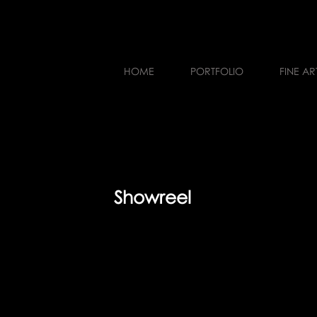
HOME
PORTFOLIO
FINE AR
Showreel