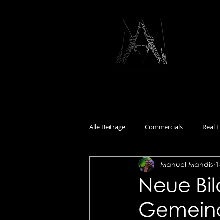
Alle Beiträge
Commercials
Real E
Manuel Mandis
1
Documentary
Events
Int
Neue Bil
Gemeind