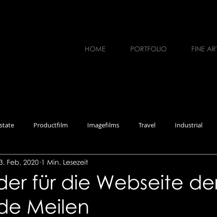
HOME
PORTFOLIO
FINE AR
state
Productfilm
Imagefilms
Travel
Industrial
3. Feb. 2020
1 Min. Lesezeit
erviews
Workshops
Photography
Music
Recruiting
der für die Webseite de
e Meilen